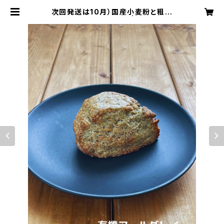
次回発送は10月）国産小麦粉と粗精
糖のスコーン8個セット | おかしな焼
菓子屋こばこば